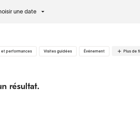
oisir une date
Plus de fi
 et performances
Visites guidées
Événement
n résultat.