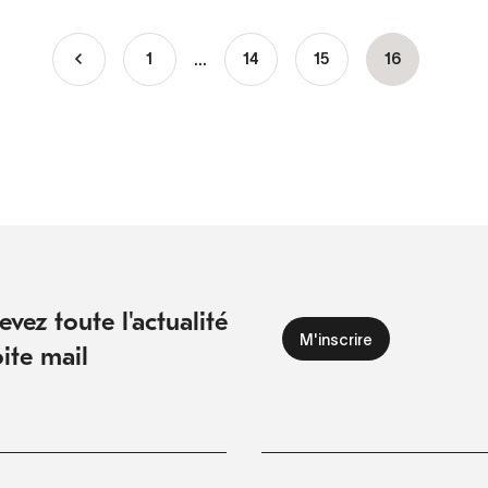
…
1
Page
14
Page
15
Page
16
courante
vez toute l'actualité
ite mail