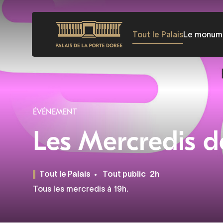
Aller
au
Tout le Palais
Le monum
contenu
principal
ÉVÉNEMENT
Les Mercredis d
Tout le Palais
Tout public
2h
Tous les mercredis à 19h.