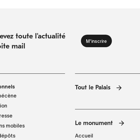
vez toute l'actualité
ite mail
onnels
Tout le Palais
mécène
tion
resse
Le monument
ns mobiles
Accueil
 dépôts