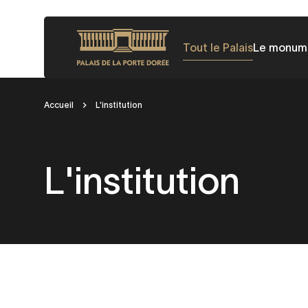
Aller
au
Tout le Palais
Le monum
contenu
principal
Fil
Accueil
L'institution
d'Ariane
L'institution