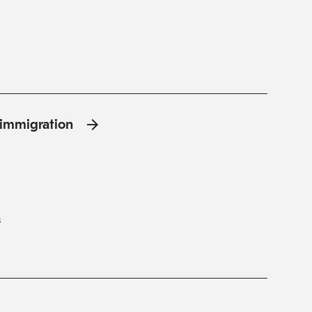
l'immigration
s