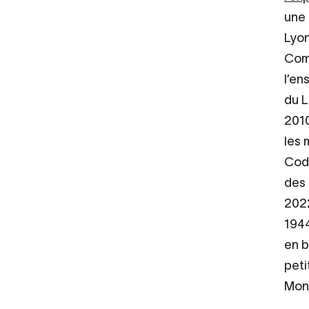
une 
Lyon
Comm
l’en
du L
2010
les 
Code
des 
2022
1944
en b
peti
Mont