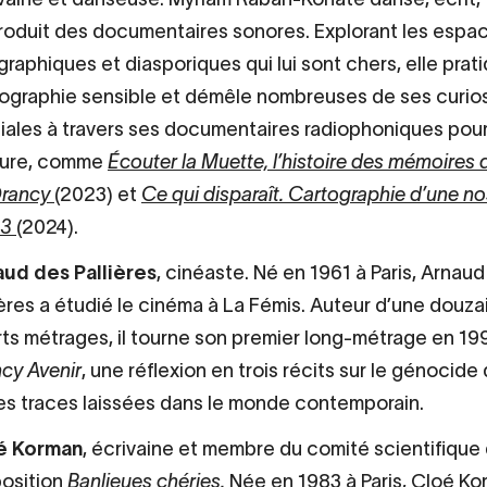
roduit des documentaires sonores. Explorant les espa
raphiques et diasporiques qui lui sont chers, elle prati
ographie sensible et démêle nombreuses de ses curio
iales à travers ses documentaires radiophoniques pou
ture, comme
Écouter la Muette, l’histoire des mémoires 
Drancy
(2023) et
Ce qui disparaît. Cartographie d’une no
93
(2024).
ud des Pallières
, cinéaste. Né en 1961 à Paris, Arnau
ières a étudié le cinéma à La Fémis. Auteur d’une douza
ts métrages, il tourne son premier long-métrage en 19
cy Avenir
, une réflexion en trois récits sur le génocide
es traces laissées dans le monde contemporain.
é Korman
, écrivaine et membre du comité scientifique
position
Banlieues chéries
.
Née en 1983 à Paris, Cloé Ko