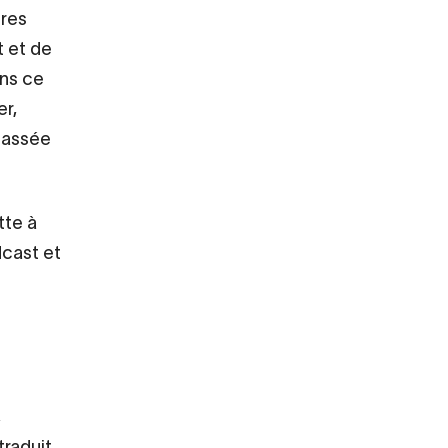
ires
t et de
ons ce
er,
 passée
tte à
dcast et
,
traduit