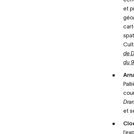
et p
géog
cart
spat
Cul
de 
du 
Arna
Pall
cour
Dran
et s
Clo
l’ex