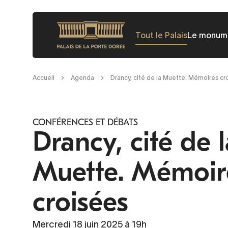
Aller
au
Tout le Palais
Le monum
contenu
principal
Fil
Accueil
Agenda
Drancy, cité de la Muette. Mémoires cr
d'Ariane
CONFÉRENCES ET DÉBATS
Drancy, cité de l
Muette. Mémoir
croisées
Mercredi 18 juin 2025 à 19h