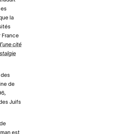
ces
que la
sités
r France
d’une cité
stalgie
d des
ine de
96,
 des Juifs
 de
rman est