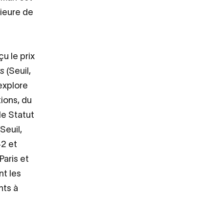
rieure de
u le prix
s
(Seuil,
explore
ions, du
le Statut
Seuil,
42 et
Paris et
nt les
nts à