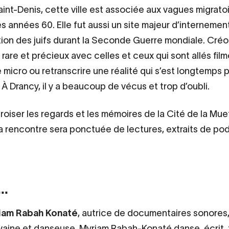
int-Denis, cette ville est associée aux vagues migrato
es années 60. Elle fut aussi un site majeur d’internemen
ion des juifs durant la Seconde Guerre mondiale. Cré
rare et précieux avec celles et ceux qui sont allés film
e micro ou retranscrire une réalité qui s’est longtemps
 À Drancy, il y a beaucoup de vécus et trop d’oubli.
croiser les regards et les mémoires de la Cité de la Mue
la rencontre sera ponctuée de lectures, extraits de po
..
iam Rabah Konaté
, autrice de documentaires sonores
vaine et danseuse. Myriam Rabah-Konaté danse, écrit, 