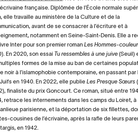
écrivaine française. Diplômée de l’École normale supé
, elle travaille au ministère de la Culture et de la
unication, avant de se consacrer à l’écriture et à
seignement, notamment en Seine-Saint-Denis. Elle a reç
ivre Inter pour son premier roman
Les Hommes-couleur
). En 2020, son essai
Tu ressembles à une juive
(Seuil) 
multiples formes de la mise au ban de certaines populat
 noir à l’islamophobie contemporaine, en passant par 
Juifs en 1940. En 2022, elle publie
Les Presque Sœurs
(
), finaliste du prix Goncourt. Ce roman, situé entre 19
, retrace les internements dans les camps du Loiret, à 
anlieue parisienne, et la déportation de six fillettes, do
tes-cousines de l’écrivaine, après la rafle de leurs pare
argis, en 1942.