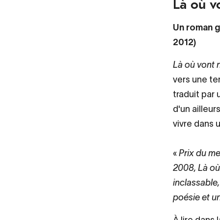
Là où v
Un roman g
2012)
Là où vont 
vers une te
traduit par
d'un ailleu
vivre dans u
«
Prix du me
2008, Là où
inclassable,
poésie et u
À lire dans 