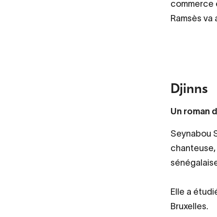
commerce et
Ramsès va av
Djinns
Un roman d
Seynabou S
chanteuse, 
sénégalaise
Elle a étud
Bruxelles.