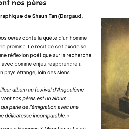
ont nos pères
raphique de Shaun Tan (Dargaud,
nos pères
conte la quête d'un homme
rre promise. Le récit de cet exode se
 une réflexion poétique sur la recherche
rs avec comme enjeu réapprendre à
n pays étrange, loin des siens.
illeur album au festival d'Angoulême
 vont nos pères est un album
 qui parle de l'émigration avec une
ne délicatesse incomparable.
»
la revue
Hommes & Migrations
:
Là où