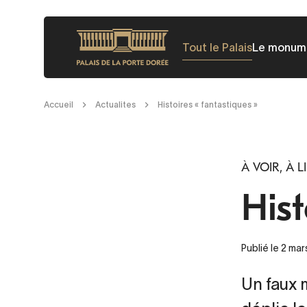
Aller
au
Tout le Palais
Le monum
contenu
principal
Fil
Accueil
Actualites
Histoires « fantastiques »
d'Ariane
À VOIR, À L
Hist
Publié le 2 mar
Un faux 