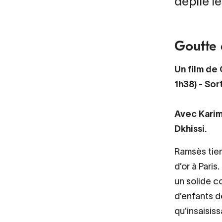
déplie le
Goutte 
Un film de
1h38) - Sort
Avec Karim
Dkhissi.
Ramsès tien
d’or à Paris
un solide c
d’enfants d
qu’insaisiss