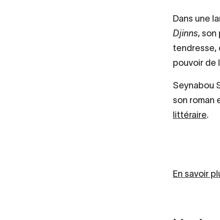
Dans une la
Djinns
, son
tendresse, 
pouvoir de l
Seynabou S
son roman e
littéraire
.
En savoir p