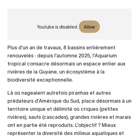
URL
VIDÉO
de
L'Aquarium se métamorphose 2/2
Youtube is disabled.
Allow
Vidéo
distante
Plus d’un an de travaux, 8 bassins entièrement
renouvelés : depuis l’automne 2025, l’Aquarium
tropical consacre désormais un espace entier aux
rivières de la Guyane, un écosystème à la
biodiversité exceptionnelle.
Là où nageaient autrefois piranhas et autres
prédateurs d’Amérique du Sud, place désormais à un
territoire unique et délimité où criques (petites
rivières), sauts (cascades), grandes rivières et marais
ont en partie été reproduits. L’objectif ? Mieux
représenter la diversité des milieux aquatiques et