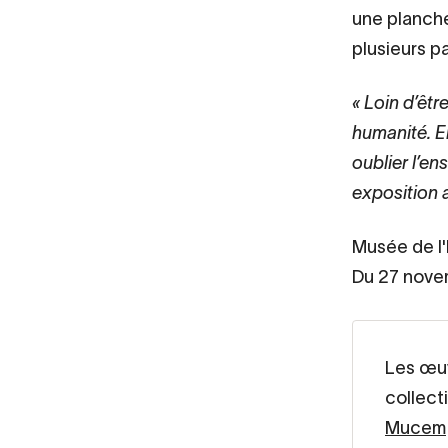
une planch
plusieurs p
Loin d’êtr
humanité. El
oublier l’en
exposition
Musée de 
Du 27 nove
Les œuv
collect
Mucem