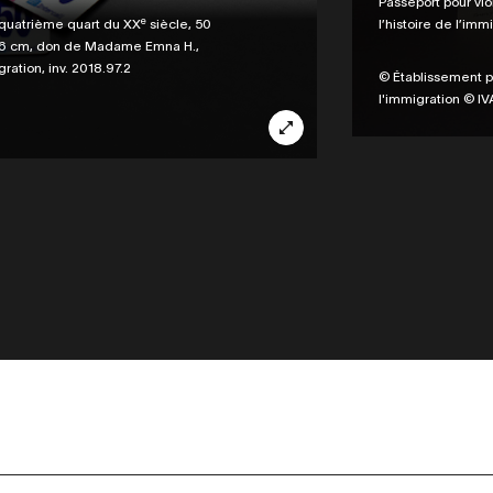
Legende
Passeport pour vi
e
l’histoire de l’immi
 quatrième quart du XX
siècle, 50
 8,6 cm, don de Madame Emna H.,
ration, inv. 2018.97.2
Credit
© Établissement pu
l'immigration © 