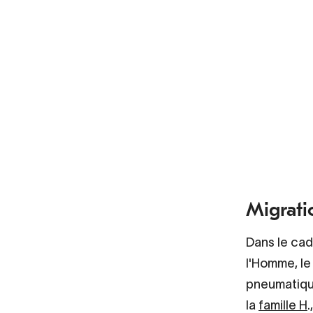
Migrati
Dans le cad
l'Homme, l
pneumatique
la
famille H
.