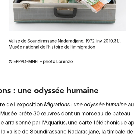
Legende
Valise de Soundirassane Nadaradjane, 1972, inv. 2010.31.1,
Musée national de l’histoire de l’immigration
Credit
© EPPPD-MNHI – photo Lorenzö
ons : une odyssée humaine
re de l'exposition
Migrations : une odyssée humaine
au
e Musée prête 30 œuvres dont un morceau de bateau
 arraisonné par l'Aquarius, une carte téléphonique a
,
la valise de Soundirassane Nadaradjane
, la
timbale de