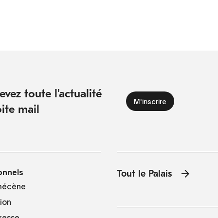
vez toute l'actualité
ite mail
onnels
Tout le Palais
mécène
tion
resse