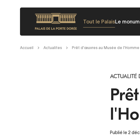
Aller
au
Tout le Palais
Le monum
contenu
principal
Fil
Accueil
Actualites
Prêt d'œuvres au Musée de l'Homme
d'Ariane
ACTUALITÉ 
Prê
l'H
Publié le 2 d