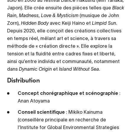
solo en 2008 au festival Dance Hakushu (Min Tanaka,
Japon). Elle crée ensuite des pièces telles que
Black
Rain
,
Madness
,
Love & Mysticism
(musique de John
Zorn),
Hidden Body
avec Keiji Haino et
Limpid Sun
.
Depuis 2020, elle conçoit des créations collectives
en temps réel, mêlant art et science, à travers sa
méthode de « création directe ». Elle explore la
tension et la fluidité entre cadres fixes et liberté,
ainsi qu’entre individu et communauté, notamment
dans
Dynamic Origin
et
Island Without Sea
.
Distribution
Concept chorégraphique et scénographie
:
Anan Atoyama
Conseil scientifique
: Mikiko Kainuma
(conseillère principale en recherche de
l’Institute for Global Environmental Strategies