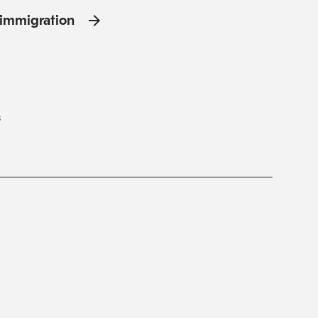
l'immigration
s