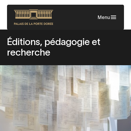
Aller
au
Menu
contenu
principal
Éditions, pédagogie et
recherche