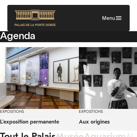
Aller
au
Menu
contenu
principal
Agenda
EXPOSITIONS
EXPOSITIONS
L'exposition permanente
Aux origines
Tout le Palais
Musée
Aquarium
M