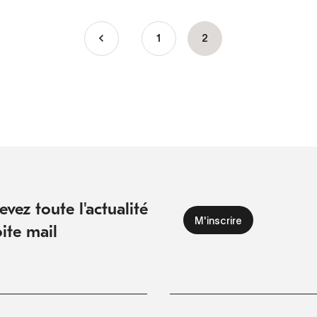
Page
1
Page
2
courante
vez toute l'actualité
ite mail