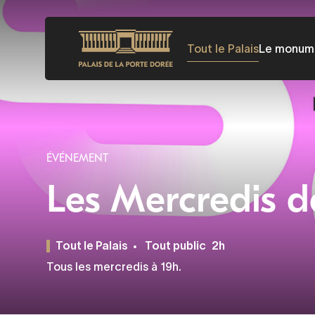
Aller
au
Tout le Palais
Le monum
contenu
principal
ÉVÉNEMENT
Les Mercredis d
Tout le Palais
Tout public
2h
Tous les mercredis à 19h.