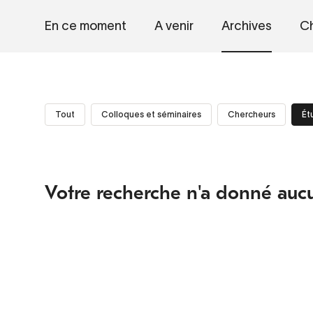
En ce moment
A venir
Archives
Ch
Tout
Colloques et séminaires
Chercheurs
Ét
Votre recherche n'a donné aucu