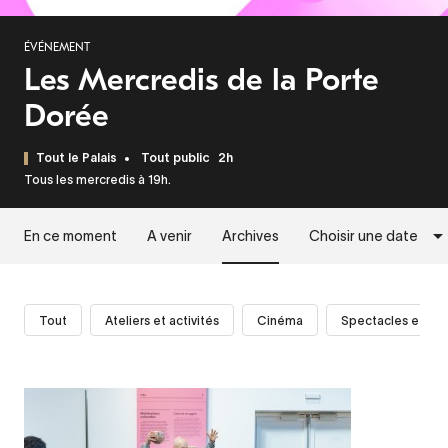
ÉVÉNEMENT
Les Mercredis de la Porte
Dorée
Tout le Palais
Tout public
2h
Tous les mercredis à 19h.
En ce moment
A venir
Archives
Choisir une date
Tout
Ateliers et activités
Cinéma
Spectacles et pe