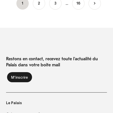
…
Page
1
Page
2
Page
3
16
Pagination
courante
Restons en contact, recevez toute l'actualité du
Palais dans votre boite mail
Le Palais