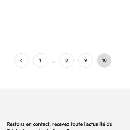
…
1
Page
8
Page
9
Page
10
Pagination
courante
Restons en contact, recevez toute l'actualité du