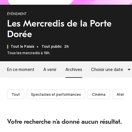
ÉVÉNEMENT
Les Mercredis de la Porte
Dorée
Tout le Palais
Tout public
2h
Tous les mercredis à 19h.
En ce moment
A venir
Archives
Choisir une date
Tout
Spectacles et performances
Cinéma
Ateliers 
Votre recherche n'a donné aucun résultat.