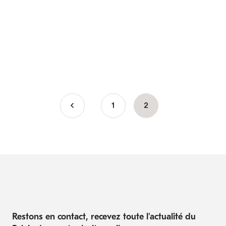
Page
1
Page
2
Pagination
courante
Restons en contact, recevez toute l'actualité du