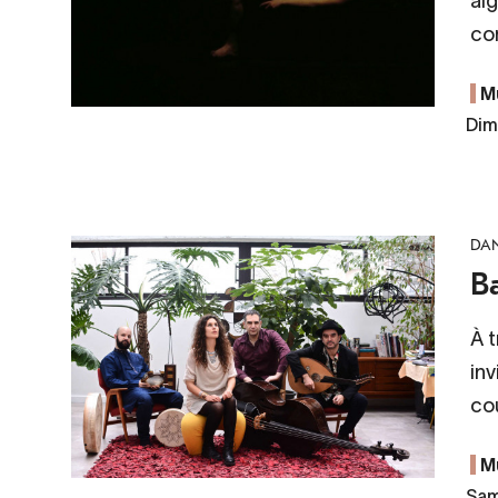
alg
cor
M
Dim
DA
Ba
À t
inv
cou
M
Sam