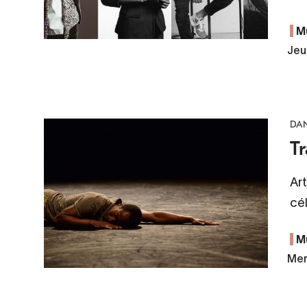
M
Jeu
DA
T
Ar
cél
M
Mer