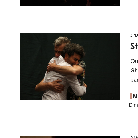
SPE
St
Qu
Gh
par
M
Dim