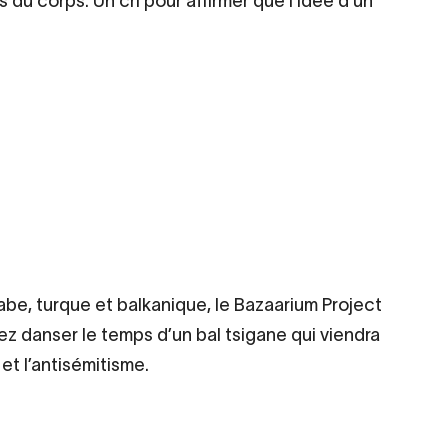
 du corps. Un cri pour affirmer que l’idée d’un
abe, turque et balkanique, le Bazaarium Project
ez danser le temps d’un bal tsigane qui viendra
et l’antisémitisme.