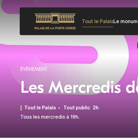
Aller
au
Tout le Palais
Le monum
contenu
principal
ÉVÉNEMENT
Les Mercredis d
Tout le Palais
Tout public
2h
Tous les mercredis à 19h.