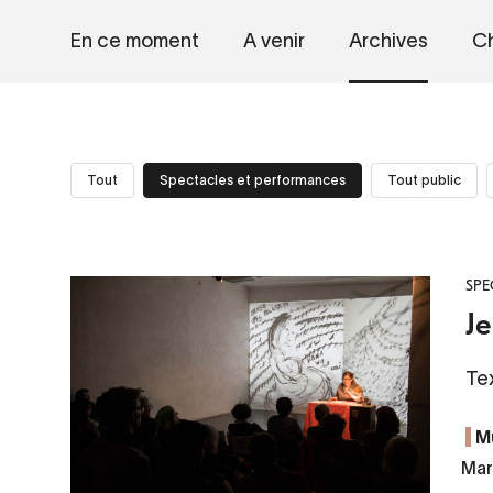
En ce moment
A venir
Archives
Ch
Tout
Spectacles et performances
Tout public
SPE
Je
Te
M
Mard