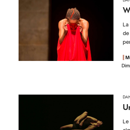
DA
W
La 
de 
pe
M
Dim
DA
U
Le