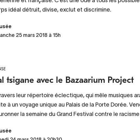
érienne et française. C’est une ode à tous les possibles
ps idéal détruit, divise, exclut et discrimine.
usée
anche 25 mars 2018 à 15h
NSE
l tsigane avec le Bazaarium Project
ravers leur répertoire éclectique, qui mêle musiques ar
ite à un voyage unique au Palais de la Porte Dorée. Ven
ronner la semaine du Grand Festival contre le racisme 
usée
edi 24 mars 2018 à 20h30