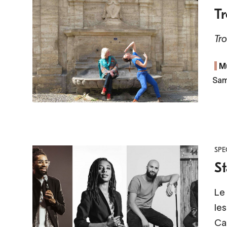
Tr
Tro
M
Sam
SPE
St
Le
les
Car