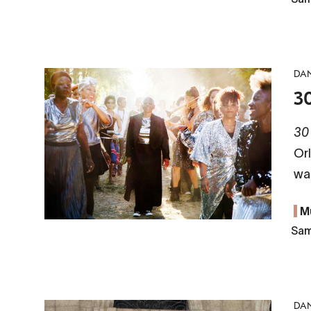
DA
3
30
Or
waa
M
Sam
DA