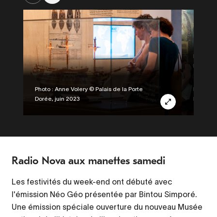
Legend
La nouve
Musée.
Credit
Photo : Anne Volery © Palais de la Porte
Credit
Photo : 
Dorée, juin 2023
Dorée, j
Radio Nova aux manettes samedi
Les festivités du week-end ont débuté avec
l'émission Néo Géo présentée par Bintou Simporé.
Une émission spéciale ouverture du nouveau Musée