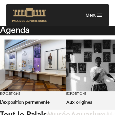
Aller
au
Menu
contenu
principal
Agenda
EXPOSITIONS
EXPOSITIONS
L'exposition permanente
Aux origines
Tout le Palais
Musée
Aquarium
M