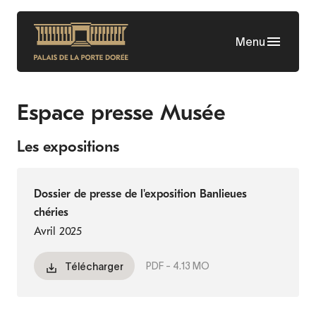
Aller
au
Menu
contenu
principal
Espace presse Musée
Les expositions
Dossier de presse de l'exposition Banlieues
chéries
Avril 2025
PDF -
4.13 MO
Télécharger