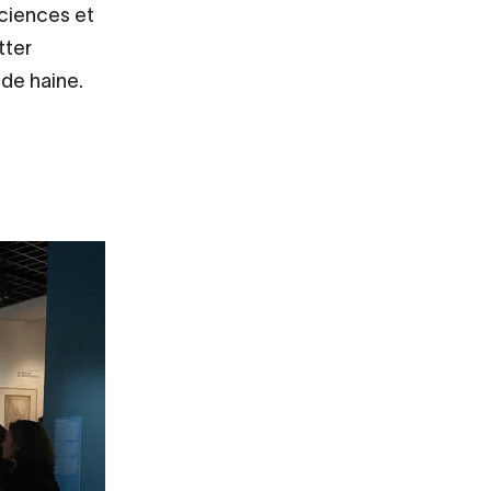
sciences et
tter
 de haine.