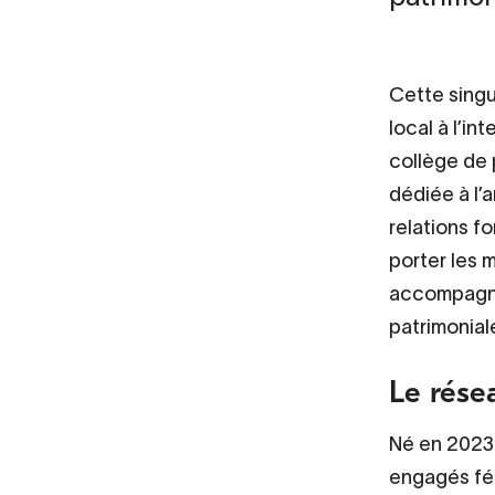
Cette singu
local à l’in
collège de 
dédiée à l’
relations f
porter les 
accompagner
patrimoniale
Le rése
Né en 2023 
engagés féd