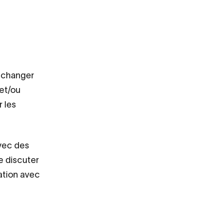
r changer
 et/ou
r les
vec des
e discuter
ration avec