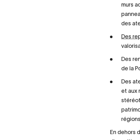
murs ad
panneau
des ate
Des re
valoris
Des ren
de la P
Des ate
et aux 
stéréot
patrimo
régions
En dehors d