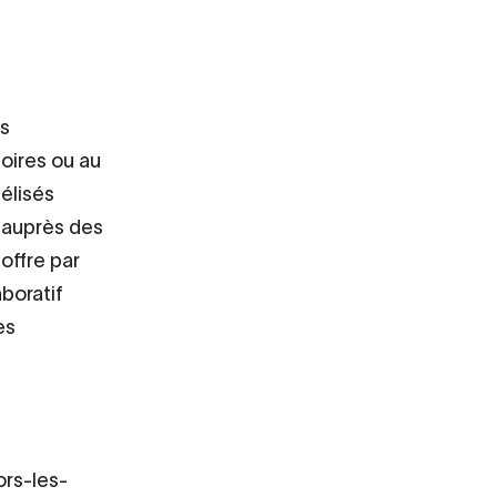
ns
toires ou au
élisés
 auprès des
offre par
boratif
es
ors-les-