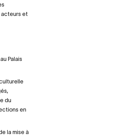
es
 acteurs et
au Palais
culturelle
gés,
re du
lections en
e la mise à