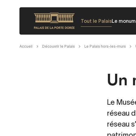
Aller
au
Tout le Palais
Le monum
contenu
principal
Fil
Accueil
Découvrir le Palais
Le Palais hors-les-murs
d'Ariane
Un 
Le Musée 
réseau d
réseau s’
patrimon