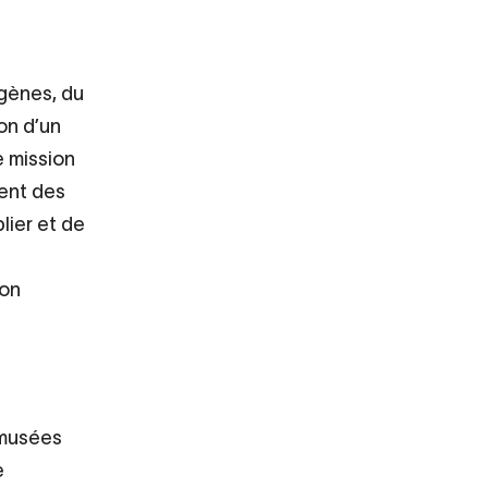
ogènes, du
ion d’un
e mission
ient des
lier et de
ion
s musées
e