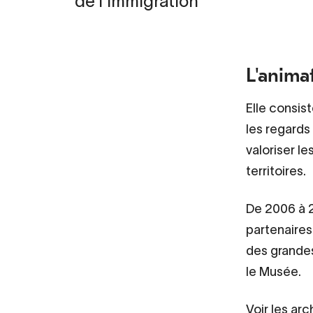
de l'immigration
L'anima
Elle consis
les regards
valoriser l
territoires.
De 2006 à 2
partenaires
des grandes
le Musée.
Voir les ar