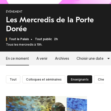
ÉVÉNEMENT
Les Mercredis de la Porte
Dorée
Tout le Palais
Tout public
2h
Tous les mercredis à 19h.
En ce moment
A venir
Archives
Choisir une date
Tout
Colloques et séminaires
Enseignants
Cherche