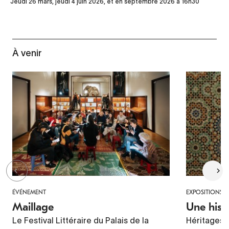
Jeudi 26 mars, jeudi 4 juin 2026, et en septembre 2026 à 16h30
À venir
ÉVÉNEMENT
EXPOSITIONS
Maillage
Une hist
Le Festival Littéraire du Palais de la
Héritages 