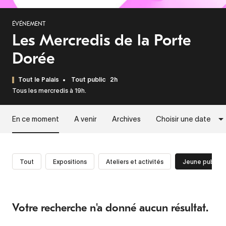
ÉVÉNEMENT
Les Mercredis de la Porte
Dorée
Tout le Palais
Tout public
2h
Tous les mercredis à 19h.
En ce moment
A venir
Archives
Choisir une date
Tout
Expositions
Ateliers et activités
Jeune public
Votre recherche n'a donné aucun résultat.