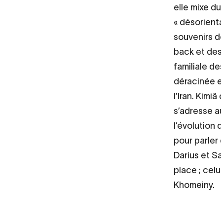
elle mixe d
« désorient
souvenirs de
back et des
familiale d
déracinée e
l’Iran. Kimi
s’adresse a
l’évolution
pour parler
Darius et S
place ; celu
Khomeiny.