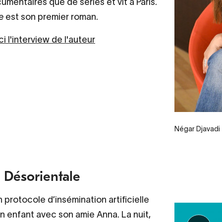
umentaires que de séries et vit à Paris.
e
est son premier roman.
i l'interview de l'auteur
Legende
Négar Djavadi
, Désorientale
n protocole d’insémination artificielle
un enfant avec son amie Anna. La nuit,