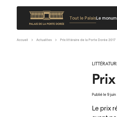
Aller
au
Tout le Palais
Le monum
contenu
principal
Fil
Accueil
Actualites
Prix littéraire de la Porte Dorée 2017
d'Ariane
LITTÉRATUR
Prix
Publié le 9 juin
Le prix 