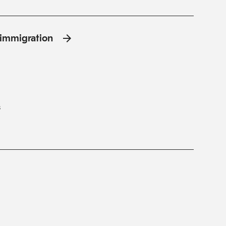
l'immigration
s