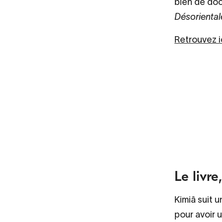
bien de doc
Désoriental
Retrouvez ic
Le livre
Kimiâ suit u
pour avoir 