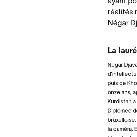
ayant pou
réalités 
Négar Dj
La laur
Négar Djava
d’intellect
puis de Khom
onze ans, a
Kurdistan à
Diplômée de
bruxelloise,
la caméra. E