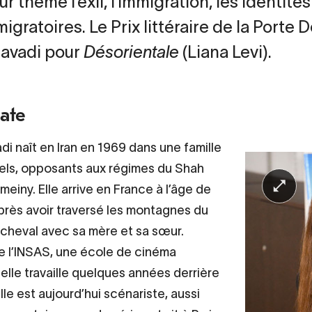
r thème l’exil, l’immigration, les identités 
migratoires. Le Prix littéraire de la Porte
avadi pour
Désorientale
(Liana Levi).
éate
di naît en Iran en 1969 dans une famille
uels, opposants aux régimes du Shah
einy. Elle arrive en France à l’âge de
près avoir traversé les montagnes du
 cheval avec sa mère et sa sœur.
 l’INSAS, une école de cinéma
 elle travaille quelques années derrière
lle est aujourd’hui scénariste, aussi