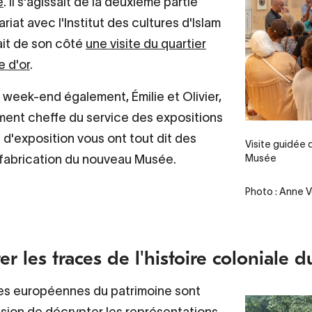
e
. Il s'agissait de la deuxième partie
riat avec l'Institut des cultures d'Islam
ait de son côté
une visite du quartier
e d'or
.
week-end également, Émilie et Olivier,
ent cheffe du service des expositions
t d'exposition vous ont tout dit des
Visite guidée 
fabrication du nouveau Musée.
Musée
Photo : Anne V
r les traces de l'histoire coloniale d
es européennes du patrimoine sont
asion de décrypter les représentations