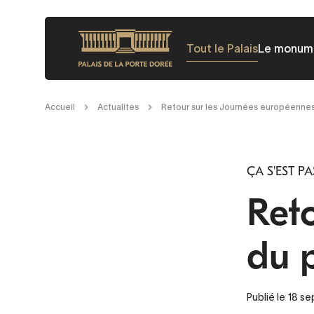
Aller
au
Tout le Palais
Le monum
contenu
principal
Fil
Accueil
Actualites
Retour sur les Journées européenne
d'Ariane
ÇA S'EST PA
Ret
du 
Publié le 18 s