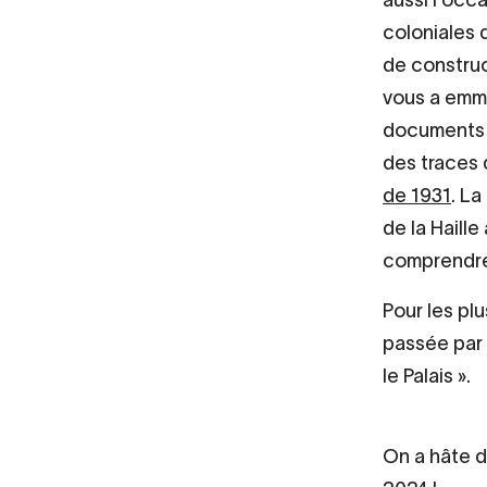
coloniales 
de construc
vous a emm
documents d
des traces
de 1931
. La
de la Haille
comprendre
Pour les pl
passée par 
le Palais ».
On a hâte d