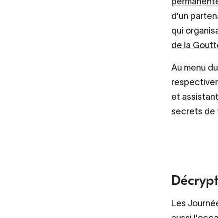
permanent
d'un partena
qui organis
de la Goutt
Au menu du 
respectivem
et assistan
secrets de 
Décrypte
Les Journé
aussi l'occ