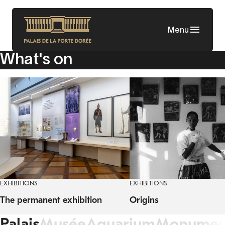
Skip
to
Menu
main
content
What's on
EXHIBITIONS
EXHIBITIONS
The permanent exhibition
Origins
Palais
Musée
Aquarium
Monumen