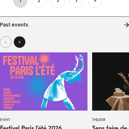
Current
1
Page
2
Page
3
Last
»
Pagination
page
page
Past events
Vi
EVENT
THEATER
Festival Paris l'été 2026
Sans faire de 