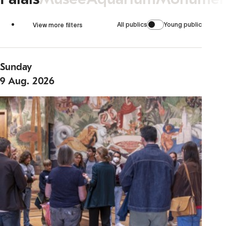
All publics
Young public
View more filters
Sunday
9
Aug.
2026