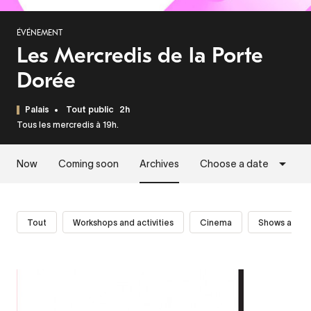
ÉVÉNEMENT
Les Mercredis de la Porte
Dorée
Palais
Tout public
2h
Tous les mercredis à 19h.
Now
Coming soon
Archives
Choose a date
Tout
Workshops and activities
Cinema
Shows and p