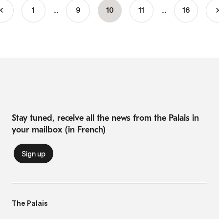
…
…
1
Page
9
Current
10
Page
11
16
Pagination
page
Stay tuned, receive all the news from the Palais in
your mailbox (in French)
The Palais