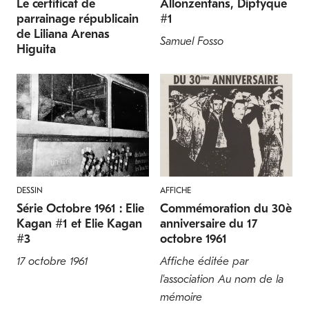
Le certificat de
Allonzenfans, Diptyque
parrainage républicain
#1
de Liliana Arenas
Samuel Fosso
Higuita
CNIDARIANS
POISSONS
Cauliflower coral
Périophtalme
Pocillopora damicornis
Periophthalmus barbarus
DESSIN
AFFICHE
Série Octobre 1961 : Elie
Commémoration du 30è
Kagan #1 et Elie Kagan
anniversaire du 17
#3
octobre 1961
17 octobre 1961
Affiche éditée par
l'association Au nom de la
mémoire
POISSONS
POISSONS