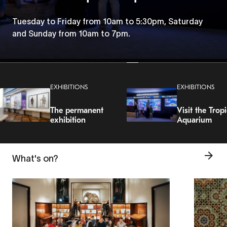
Tuesday to Friday from 10am to 5:30pm, Saturday
Tuesday to Friday from 10am to 5:30pm, Saturday
and Sunday from 10am to 7pm
and Sunday from 10am to 7pm.
EXHIBITIONS
EXHIBITIONS
The permanent
Visit the Tropi
exhibition
Aquarium
What's on?