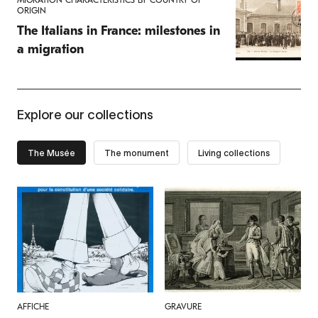
ORIGIN
The Italians in France: milestones in
a migration
Explore our collections
The Musée
The monument
Living collections
AFFICHE
FISH
GRAVURE
FISH