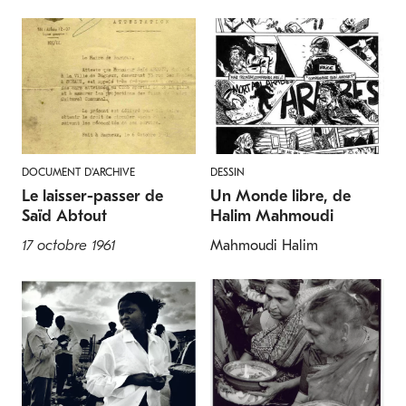
Labre canari
Poisson-ange français
Halichoeres chrysus
Pomacanthus paru
DOCUMENT D'ARCHIVE
DESSIN
Le laisser-passer de
Un Monde libre, de
Saïd Abtout
Halim Mahmoudi
POISSONS
POISSONS
17 octobre 1961
Mahmoudi Halim
Porte-épée du
Tête de serpent
Montezuma
Channa micropeltes
Xiphophorus montezumae