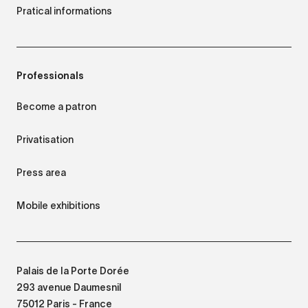
jaune
Pratical informations
Chaetodontoplus duboulayi
Holacanthus tricolor
Professionals
Become a patron
Privatisation
POISSONS
POISSONS
Press area
Acara à selle
Princesse du Burundi
Mobile exhibitions
Guianacara geayi
Neolamprologus brichardi
Palais de la Porte Dorée
293 avenue Daumesnil
75012 Paris - France