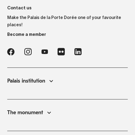
Contact us
Make the Palais de la Porte Dorée one of your favourite
POISSONS
POISSONS
places!
Chirurgien bleu
Grondin volant
Become a member
Acanthurus coeruleus
Dactylopterus volitans
Palais institution
RAYS
FISH
Pearl freshwater stingray
Palette surgeonfish
The monument
Potamotrygon jabuti
Paracanthurus hepatus