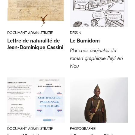
POISSONS
POISSONS
DOCUMENT ADMINISTRATIF
DESSIN
Arapaïma
Arowana argenté
Lettre de naturalité de
Le Bumidom
Arapaima gigas
Osteoglossum bicirrhosum
Jean-Dominique Cassini
Planches originales du
roman graphique Peyi An
Nou
FISH
TURTLES
Banggai cardinalfish
Pig-nosed turtle
Pterapogon kauderni
Carettochelys insculpta
DOCUMENT ADMINISTRATIF
PHOTOGRAPHIE