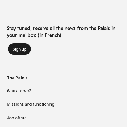
Stay tuned, receive all the news from the Palais in
your mailbox (in French)
POISSONS
CNIDAIRES
Nason gris
Xénia pompeur
Naso hexacanthus
Heteroxenia
The Palais
Who are we?
Missions and functioning
POISSONS
POISSONS
Job offers
Poisson-ange noir et
Poisson-ange australien