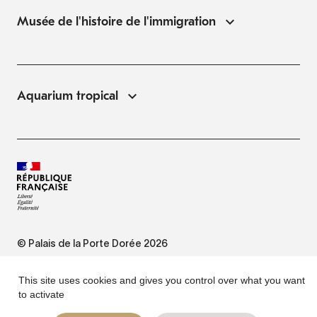
Musée de l'histoire de l'immigration
Aquarium tropical
POISSONS
FISH
Mandarin bariolé
Tequila splitfin
Synchiropus picturatus
Zoogoneticus tequila
© Palais de la Porte Dorée 2026
FAQ
This site uses cookies and gives you control over what you want
to activate
POISSONS
POISSONS
Website Terms of Use
Cichlidé sardine
Mbuna doré