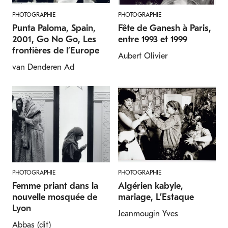
PHOTOGRAPHIE
PHOTOGRAPHIE
Punta Paloma, Spain,
Fête de Ganesh à Paris,
2001, Go No Go, Les
entre 1993 et 1999
POISSONS
RAIES
frontières de l’Europe
Aubert Olivier
Poisson-scorpion feuillu
Raie du Xingu
van Denderen Ad
Rhinopias frondosa
Potamotrygon leopoldi
PHOTOGRAPHIE
PHOTOGRAPHIE
POISSONS
DIPNEUSTS
Femme priant dans la
Algérien kabyle,
Poisson-couteau africain
South American
nouvelle mosquée de
mariage, L’Estaque
lungfish (dipnoi)
Lyon
Papyrocranus afer
Jeanmougin Yves
Lepidosiren paradoxa
Abbas (dit)