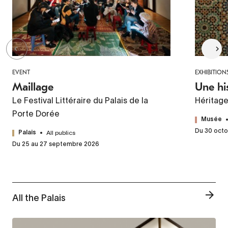
EVENT
EXHIBITION
Maillage
Une hi
Le Festival Littéraire du Palais de la
Héritag
Porte Dorée
Musée
Du 30 octo
All publics
Palais
Du 25 au 27 septembre 2026
All the Palais