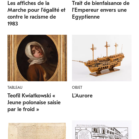
Les affiches de la
Tomato clownfish
Trait de bienfaisance de
Banded archerfish or
Marche pour l’égalité et
l’Empereur envers une
toxote
Amphiprion frenatus
contre le racisme de
Egyptienne
Toxotes sp
1983
CROCODILIENS
POISSONS
TABLEAU
OBJET
Alligator du Mississippi
Rascasse volante
Teofil Kwiatkowski «
L'Aurore
Jeune polonaise saisie
Alligator mississippiensis
Pterois volitans
par le froid »