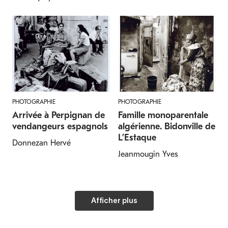
POISSONS
POISSONS
PHOTOGRAPHIE
PHOTOGRAPHIE
Poisson-papillon jaune
Perche du Nil
Arrivée à Perpignan de
Famille monoparentale
vendangeurs espagnols
algérienne. Bidonville de
Chaetodon semilarvatus
Lates niloticus
L’Estaque
Donnezan Hervé
Jeanmougin Yves
Afficher plus