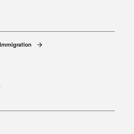
l'immigration
s