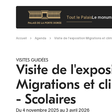
Aller
au
Tout le Palais
Le monum
contenu
principal
Fil
Accueil
Agenda
Visite de l'exposition Migrations et clim
d'Ariane
VISITES GUIDÉES
Visite de l'expos
Migrations et cl
- Scolaires
Du 4 novembre 2025 au 3 avril 2026