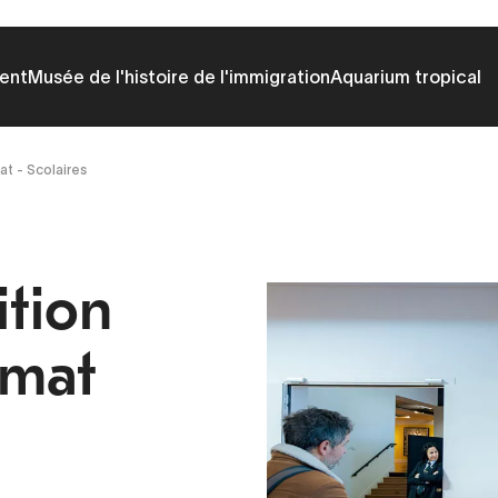
ent
Musée de l'histoire de l'immigration
Aquarium tropical
at - Scolaires
ition
imat