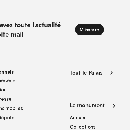
vez toute l'actualité
ite mail
onnels
Tout le Palais
mécène
tion
resse
Le monument
ns mobiles
Accueil
 dépôts
Collections