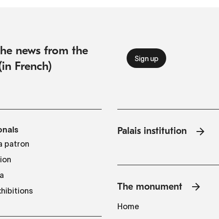
 the news from the
(in French)
onals
Palais institution
 patron
tion
a
The monument
hibitions
Home