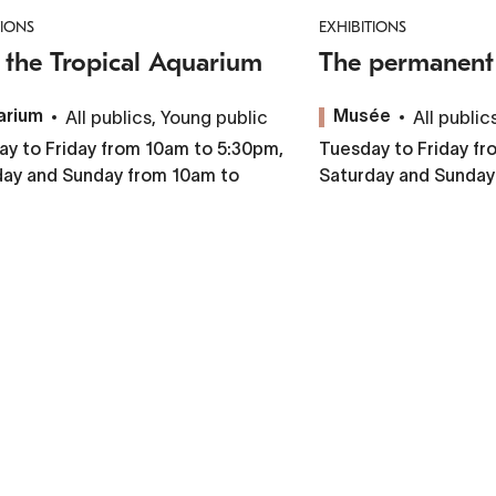
TIONS
EXHIBITIONS
t the Tropical Aquarium
The permanent 
All publics, Young public
All public
arium
Musée
y to Friday from 10am to 5:30pm,
Tuesday to Friday fr
day and Sunday from 10am to
Saturday and Sunday