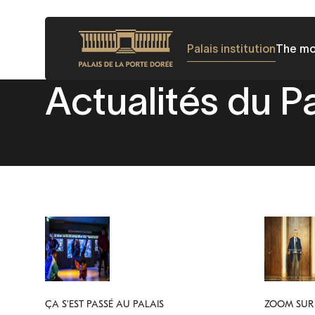
Skip
to
Palais institution
The m
main
content
Actualités du Pa
ÇA S'EST PASSÉ AU PALAIS
ZOOM SUR