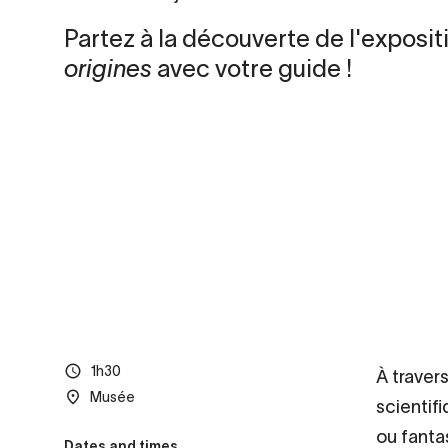
Partez à la découverte de l'exposi
origines
avec votre guide !
1h30
À traver
Musée
scientif
ou fanta
Dates and times