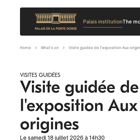
Skip
to
Palais institution
The m
main
content
Breadcrumb
Home
What's on
Visite guidée de l'exposition Aux origi
VISITES GUIDÉES
Visite guidée de
l'exposition Aux
origines
Le samedi 18 juillet 2026 à 14h30