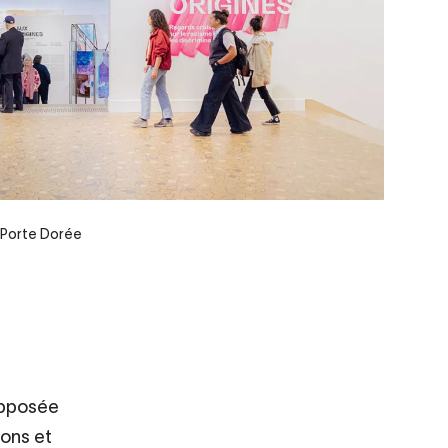
a Porte Dorée
supposée
ions et