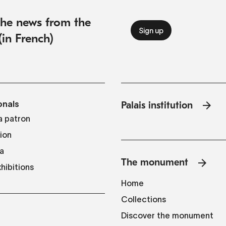
 the news from the
(in French)
onals
Palais institution
 patron
tion
a
The monument
hibitions
Home
Collections
Discover the monument