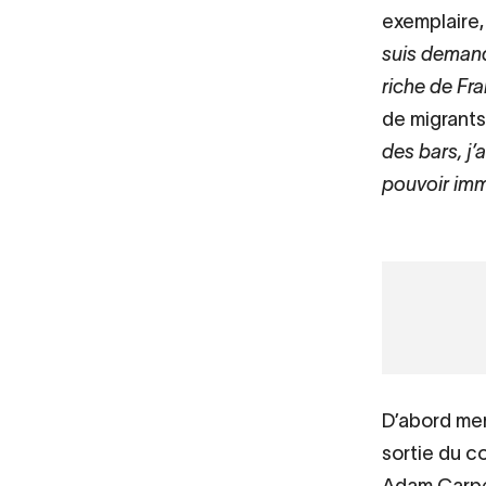
exemplaire,
suis demandé
riche de Fra
de migrants
des bars, j
pouvoir im
URL
VIDÉO
Thérèse -
de
Vidéo
distante
D’abord mem
sortie du c
Adam Carpel