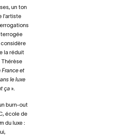
ses, un ton
l’artiste
nterrogations
nterrogée
i considère
 la réduit
e Thérèse
n France et
dans le luxe
ut ça
».
’un burn-out
EC, école de
 du luxe :
ui,