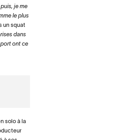
 puis, je me
omme le plus
s un squat
prises dans
sport ont ce
 solo à la
roducteur
 à ses