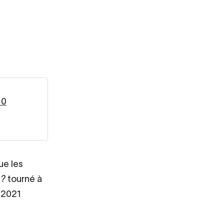
10
ue les
 ?
tourné à
n 2021