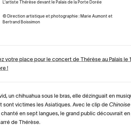
Legende
L'artiste Thérèse devant le Palais de la Porte Dorée
Credit
© Direction artistique et photographie : Marie Aumont et
Bertrand Boissimon
z votre place pour le concert de Thérèse au Palais le 
re !
vid, un chihuahua sous le bras, elle dézinguait en musiq
t sont victimes les Asiatiques. Avec le clip de
Chinoise
et chanté en sept langues, le grand public découvrait e
igarré de Thérèse.