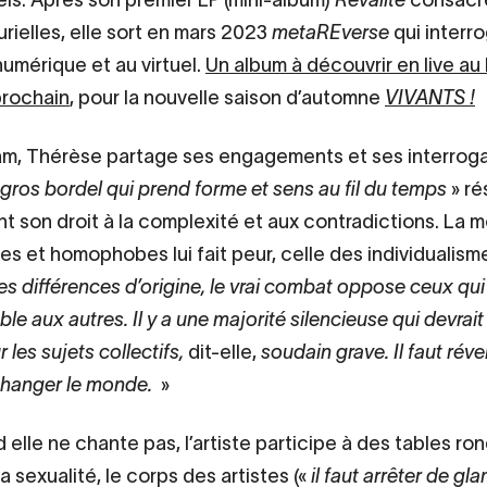
urielles, elle sort en mars 2023
metaREverse
qui interr
numérique et au virtuel.
Un album à découvrir en live au P
rochain
, pour la nouvelle saison d’automne
VIVANTS !
am, Thérèse partage ses engagements et ses interroga
 gros bordel qui prend forme et sens au fil du temps
» ré
t son droit à la complexité et aux contradictions. La 
es et homophobes lui fait peur, celle des individualisme
s différences d’origine, le vrai combat oppose ceux qui
le aux autres. Il y a une majorité silencieuse qui devrait
 les sujets collectifs,
dit-elle,
soudain grave. Il faut révei
changer le monde.
»
 elle ne chante pas, l’artiste participe à des tables ron
a sexualité, le corps des artistes («
il faut arrêter de gl