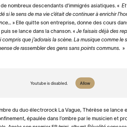
 de nombreux descendants d’immigrés asiatiques. «
Et
 si le sens de ma vie c’était de continuer à enrichir l’h
nce...
» Elle quitte son entreprise, donne des cours dan
 puis se lance dans la chanson. «
Je faisais déjà des re
’ai compris que j’adorais la scène. La musique comme le 
mense de rassembler des gens sans points communs.
»
 Chinoise ? [Clip Officiel]
Youtube is disabled.
Allow
bre du duo électrorock La Vague, Thérèse se lance en
onfinement, épaulée dans l’ombre par le musicien et p
s. Après son premier EP (mini-album)
Rêvalité
consacré