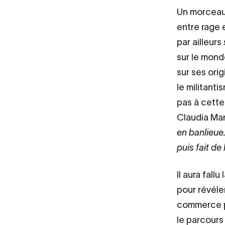
Un morceau 
entre rage 
par ailleurs
sur le mond
sur ses orig
le militant
pas à cette 
Claudia Man
en banlieue.
puis fait de
Il aura fall
pour révéle
commerce pu
le parcours 