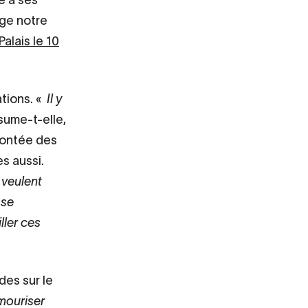
oge notre
alais le 10
tions. «
Il y
sume-t-elle,
montée des
s aussi.
 veulent
 se
ller ces
des sur le
amouriser