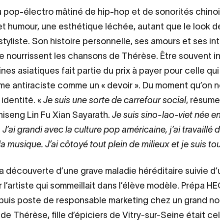
pop-électro mâtiné de hip-hop et de sonorités chinoi
et humour, une esthétique léchée, autant que le look de 
 styliste. Son histoire personnelle, ses amours et ses i
e nourrissent les chansons de Thérèse. Être souvent i
ines asiatiques fait partie du prix à payer pour celle qu
isme antiraciste comme un « devoir ». Du moment qu’on ne
identité. «
Je suis une sorte de carrefour social
, résum
iseng Lin Fu Xian Sayarath.
Je suis sino-lao-viet née e
 J’ai grandi avec la culture pop américaine, j’ai travaillé 
 la musique. J’ai côtoyé tout plein de milieux et je suis to
u la découverte d’une grave maladie héréditaire suivie d
r l’artiste qui sommeillait dans l’élève modèle. Prépa H
is poste de responsable marketing chez un grand nom
de Thérèse, fille d’épiciers de Vitry-sur-Seine était cel