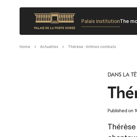
Skip
to
Palais institution
The m
main
content
Breadcrumb
Home
Actualites
Thérèse : Intimes combats
DANS LA TÊ
Thé
Published on 
Thérèse 