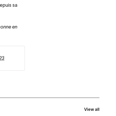
Depuis sa
rsonne en
23
View all