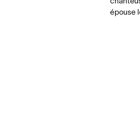
chanteus
épouse l