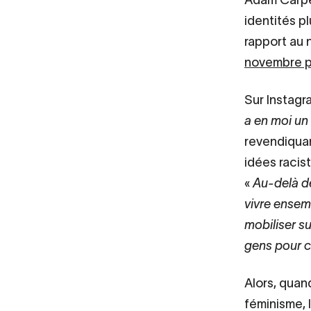
identités pl
rapport au 
novembre p
Sur Instagr
a en moi un
revendiquan
idées racist
«
Au-delà de
vivre ensemb
mobiliser sur
gens pour 
Alors, quand
féminisme, l