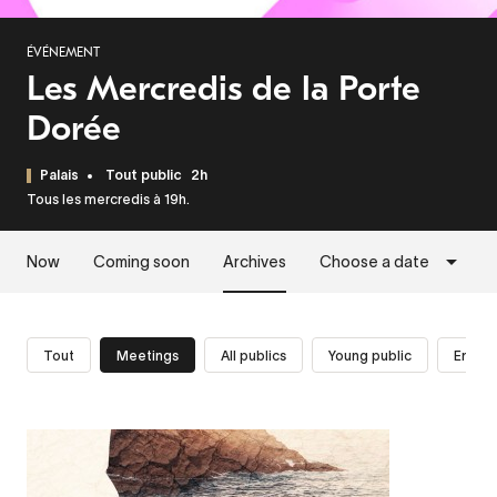
ÉVÉNEMENT
Les Mercredis de la Porte
Dorée
Palais
Tout public
2h
Tous les mercredis à 19h.
Now
Coming soon
Archives
Choose a date
Tout
Meetings
All publics
Young public
Enseig