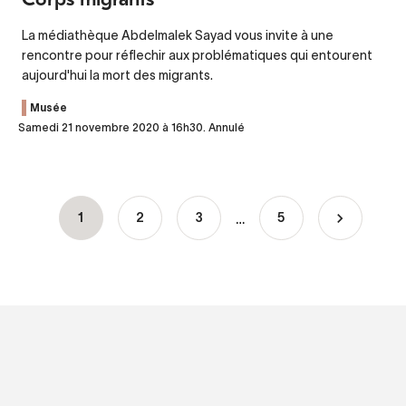
La médiathèque Abdelmalek Sayad vous invite à une
rencontre pour réflechir aux problématiques qui entourent
aujourd'hui la mort des migrants.
Musée
Samedi 21 novembre 2020 à 16h30. Annulé
…
Current
1
Page
2
Page
3
5
Pagination
page