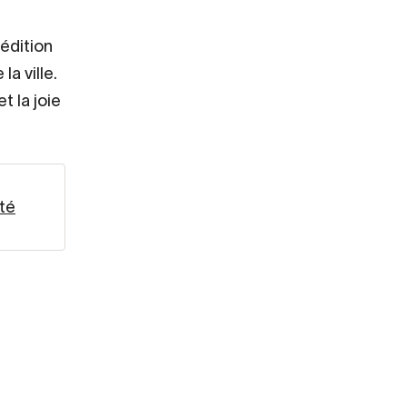
 édition
a ville.
t la joie
été