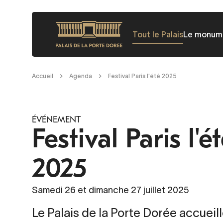
Aller
au
Tout le Palais
Le monum
contenu
principal
Fil
Accueil
Agenda
Festival Paris l'été 2025
d'Ariane
ÉVÉNEMENT
Festival Paris l'é
2025
Samedi 26 et dimanche 27 juillet 2025
Le Palais de la Porte Dorée accueill