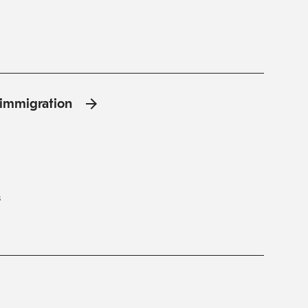
l'immigration
s