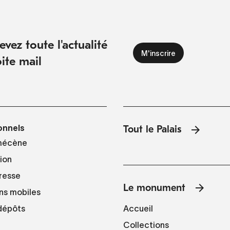
vez toute l'actualité
ite mail
onnels
Tout le Palais
mécène
tion
resse
Le monument
ns mobiles
Accueil
 dépôts
Collections