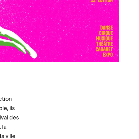
ction
e, ils
ival des
 la
a ville